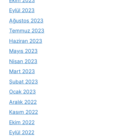
Ekim 2023
Eylül 2023
Ağustos 2023
Temmuz 2023
Haziran 2023
Mayıs 2023
Nisan 2023
Mart 2023
Şubat 2023
Ocak 2023
Aralık 2022
Kasım 2022
Ekim 2022
Eylül 2022