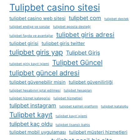
Tulipbet casino sitesi
tulipbet com
tulipbet casino web sitesi
tulipbet destek
tulipbet endişe ve sorular
tulipbet eposta desteği
tulipbet giris adresi
tulipbet fayda ve avantajlar
tulipbet girisi
tulipbet giris twitter
tulipbet giris yap
Tulipbet Giriş
Tulipbet Güncel
tulipbet giriş kayıt işlemi
tulipbet güncel adresi
tulipbet güvenebilir misin
tulipbet güvenilirliği
tulipbet hesabının i̇ptal edilmesi
tulipbet hesapları
tulipbet hizmet kategorisi
tulipbet hizmetleri
tulipbet instagram
tulipbet kaliteli platform
tulipbet kataloğu
Tulipbet kayıt
tulipbet kayıt i̇şlemi
tulipbet kaç oldu
tulipbet lisanslı bahis
tulipbet mobil uygulaması
tulipbet müşteri hizmetleri