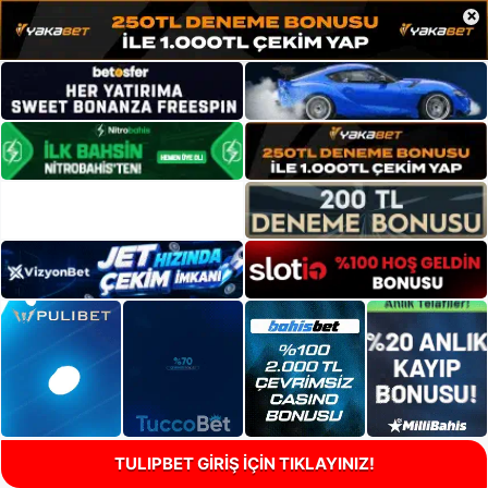
×
TULIPBET GİRİŞ İÇİN TIKLAYINIZ!