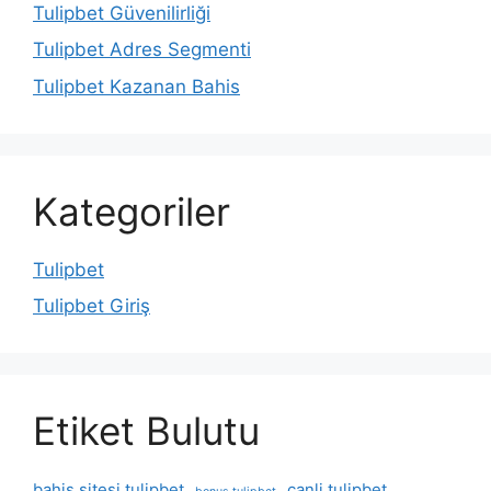
Tulipbet Güvenilirliği
Tulipbet Adres Segmenti
Tulipbet Kazanan Bahis
Kategoriler
Tulipbet
Tulipbet Giriş
Etiket Bulutu
bahis sitesi tulipbet
canli tulipbet