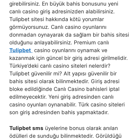
girebilirsiniz. En büyük bahis bonusunu yeni
canlı casino giriş adresinizden alabilirsiniz.
Tulipbet sitesi hakkında kötü yorumlar
görmüyorsunuz. Canlı casino oyunlarını
donmadan oynayarak da sağlam bir bahis sitesi
olduğunu anlayabilirsiniz. Premium canlı
Tulipbet
casino oyunlarını oynamak ve
kazanmak için güncel bir giriş adresi girilmelidir.
Türkiye’deki canlı casino siteleri nelerdir?
Tulipbet güvenilir mi? Alt yapısı güvenilir bir
bahis sitesi olarak bilinmektedir. Giriş adresi
bloke edildiğinde Canlı Casino bahisleri iptal
edilmeyecektir. Yeni giriş adresinden canlı
casino oyunları oynanabilir. Türk casino siteleri
son giriş adresinden bahis yapmaktadır.
Tulipbet sms
üyelerine bonus olarak anılan
ödülleri de sunduğu bilinmektedir. Görüldüğü