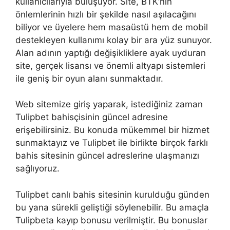
kullanıcılarıyla buluşuyor. Site, BTK’nın
önlemlerinin hızlı bir şekilde nasıl aşılacağını
biliyor ve üyelere hem masaüstü hem de mobil
destekleyen kullanımı kolay bir ara yüz sunuyor.
Alan adının yaptığı değişikliklere ayak uyduran
site, gerçek lisansı ve önemli altyapı sistemleri
ile geniş bir oyun alanı sunmaktadır.
Web sitemize giriş yaparak, istediğiniz zaman
Tulipbet bahisçisinin güncel adresine
erişebilirsiniz. Bu konuda mükemmel bir hizmet
sunmaktayız ve Tulipbet ile birlikte birçok farklı
bahis sitesinin güncel adreslerine ulaşmanızı
sağlıyoruz.
Tulipbet canlı bahis sitesinin kurulduğu günden
bu yana sürekli geliştiği söylenebilir. Bu amaçla
Tulipbeta kayıp bonusu verilmiştir. Bu bonuslar