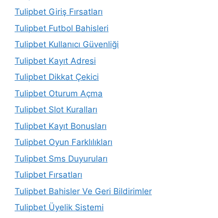
Tulipbet Giriş Fırsatları
Tulipbet Futbol Bahisleri
Tulipbet Kullanıcı Güvenliği
Tulipbet Kayıt Adresi
Tulipbet Dikkat Çekici
Tulipbet Oturum Açma
Tulipbet Slot Kuralları
Tulipbet Kayıt Bonusları
Tulipbet Oyun Farklılıkları
Tulipbet Sms Duyuruları
Tulipbet Fırsatları
Tulipbet Bahisler Ve Geri Bildirimler
Tulipbet Üyelik Sistemi