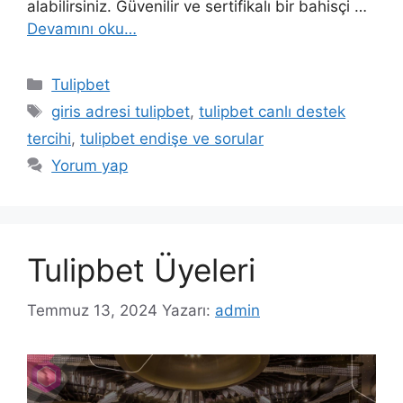
alabilirsiniz. Güvenilir ve sertifikalı bir bahisçi …
Devamını oku…
Kategoriler
Tulipbet
Etiketler
giris adresi tulipbet
,
tulipbet canlı destek
tercihi
,
tulipbet endişe ve sorular
Yorum yap
Tulipbet Üyeleri
Temmuz 13, 2024
Yazarı:
admin