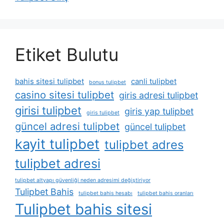
Etiket Bulutu
bahis sitesi tulipbet
canli tulipbet
bonus tulipbet
casino sitesi tulipbet
giris adresi tulipbet
girisi tulipbet
giris yap tulipbet
giris tulipbet
güncel adresi tulipbet
güncel tulipbet
kayit tulipbet
tulipbet adres
tulipbet adresi
tulipbet altyapı güvenliği neden adresimi değiştiriyor
Tulipbet Bahis
tulipbet bahis hesabı
tulipbet bahis oranları
Tulipbet bahis sitesi