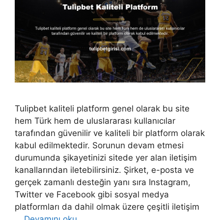
Tulipbet kaliteli platform genel olarak bu site
hem Türk hem de uluslararası kullanıcılar
tarafından güvenilir ve kaliteli bir platform olarak
kabul edilmektedir. Sorunun devam etmesi
durumunda şikayetinizi sitede yer alan iletişim
kanallarından iletebilirsiniz. Şirket, e-posta ve
gerçek zamanlı desteğin yanı sıra Instagram,
Twitter ve Facebook gibi sosyal medya
platformları da dahil olmak üzere çeşitli iletişim
…
Devamını oku…