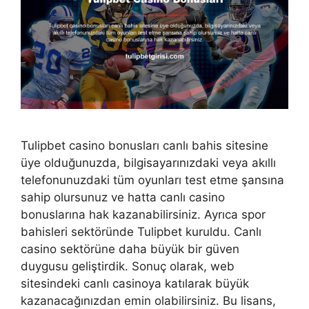
Tulipbet casino bonusları canlı bahis sitesine
üye olduğunuzda, bilgisayarınızdaki veya akıllı
telefonunuzdaki tüm oyunları test etme şansına
sahip olursunuz ve hatta canlı casino
bonuslarına hak kazanabilirsiniz. Ayrıca spor
bahisleri sektöründe Tulipbet kuruldu. Canlı
casino sektörüne daha büyük bir güven
duygusu geliştirdik. Sonuç olarak, web
sitesindeki canlı casinoya katılarak büyük
kazanacağınızdan emin olabilirsiniz. Bu lisans,