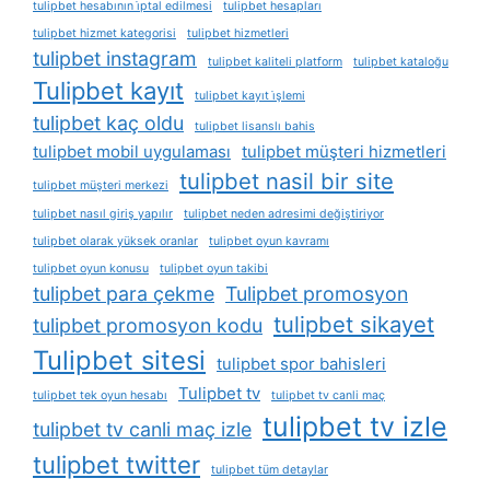
tulipbet hesabının i̇ptal edilmesi
tulipbet hesapları
tulipbet hizmet kategorisi
tulipbet hizmetleri
tulipbet instagram
tulipbet kaliteli platform
tulipbet kataloğu
Tulipbet kayıt
tulipbet kayıt i̇şlemi
tulipbet kaç oldu
tulipbet lisanslı bahis
tulipbet mobil uygulaması
tulipbet müşteri hizmetleri
tulipbet nasil bir site
tulipbet müşteri merkezi
tulipbet nasıl giriş yapılır
tulipbet neden adresimi değiştiriyor
tulipbet olarak yüksek oranlar
tulipbet oyun kavramı
tulipbet oyun konusu
tulipbet oyun takibi
tulipbet para çekme
Tulipbet promosyon
tulipbet sikayet
tulipbet promosyon kodu
Tulipbet sitesi
tulipbet spor bahisleri
Tulipbet tv
tulipbet tek oyun hesabı
tulipbet tv canli maç
tulipbet tv izle
tulipbet tv canli maç izle
tulipbet twitter
tulipbet tüm detaylar