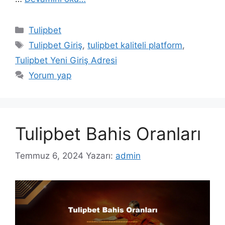
Kategoriler
Tulipbet
Etiketler
Tulipbet Giriş
,
tulipbet kaliteli platform
,
Tulipbet Yeni Giriş Adresi
Yorum yap
Tulipbet Bahis Oranları
Temmuz 6, 2024
Yazarı:
admin