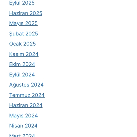
Eylül 2025
Haziran 2025
Mayıs 2025
Şubat 2025
Ocak 2025
Kasım 2024
Ekim 2024
Eylül 2024
Ağustos 2024
Temmuz 2024
Haziran 2024
Mayıs 2024
Nisan 2024
Mart 2024