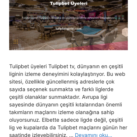
Tulipbet üyeleri Tulipbet tv, dünyanın en çeşitli
liginin izleme deneyimini kolaylaştırıyor. Bu web
sitesi, özellikle güncellenmiş adreslerle çok
sayıda seçenek sunmakta ve farklı liglerde
çeşitli olanaklar sunmaktadır. Avrupa ligi
sayesinde dünyanın çeşitli kıtalarından önemli
takımların maçlarını izleme olanağına sahip
oluyorsunuz. Elbette sadece ligde değil, çeşitli
lig ve kupalarda da Tulipbet maçlarını günün her
saatinde izleyebilirsiniz. …
Devamını oku…