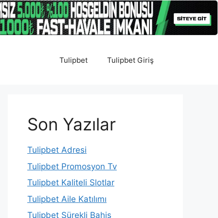
Tulipbet
Tulipbet Giriş
Son Yazılar
Tulipbet Adresi
Tulipbet Promosyon Tv
Tulipbet Kaliteli Slotlar
Tulipbet Aile Katılımı
Tulipbet Sürekli Bahis