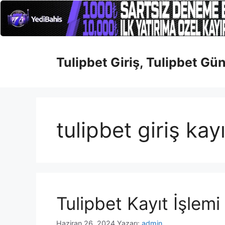
İçeriğe
atla
Tulipbet Giriş, Tulipbet Gü
tulipbet giriş kayı
Tulipbet Kayıt İşlemi
Haziran 26, 2024
Yazarı:
admin