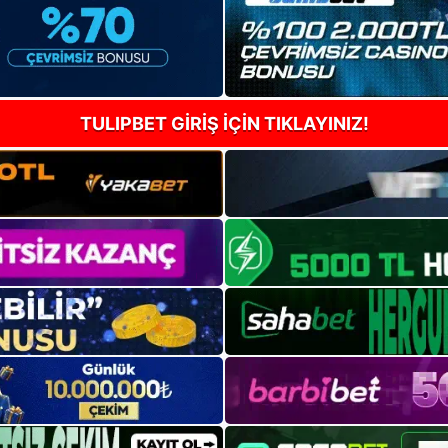
TULIPBET GİRİŞ İÇİN TIKLAYINIZ!