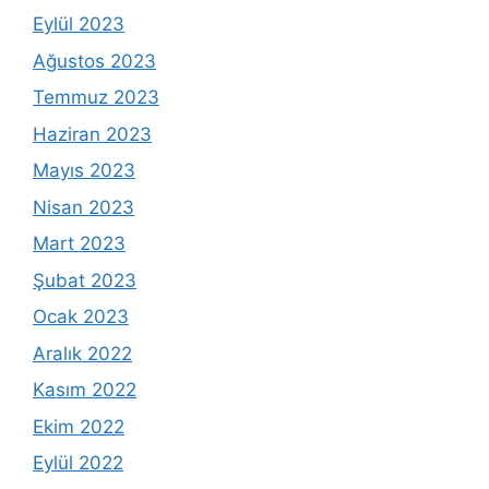
Eylül 2023
Ağustos 2023
Temmuz 2023
Haziran 2023
Mayıs 2023
Nisan 2023
Mart 2023
Şubat 2023
Ocak 2023
Aralık 2022
Kasım 2022
Ekim 2022
Eylül 2022