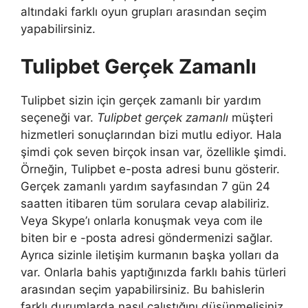
altındaki farklı oyun grupları arasından seçim
yapabilirsiniz.
Tulipbet Gerçek Zamanlı
Tulipbet sizin için gerçek zamanlı bir yardım
seçeneği var.
Tulipbet gerçek zamanlı
müşteri
hizmetleri sonuçlarından bizi mutlu ediyor. Hala
şimdi çok seven birçok insan var, özellikle şimdi.
Örneğin, Tulipbet e-posta adresi bunu gösterir.
Gerçek zamanlı yardım sayfasından 7 gün 24
saatten itibaren tüm sorulara cevap alabiliriz.
Veya Skype’ı onlarla konuşmak veya com ile
biten bir e -posta adresi göndermenizi sağlar.
Ayrıca sizinle iletişim kurmanın başka yolları da
var. Onlarla bahis yaptığınızda farklı bahis türleri
arasından seçim yapabilirsiniz. Bu bahislerin
farklı durumlarda nasıl çalıştığını düşünmelisiniz.