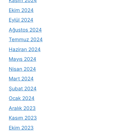
Kasım 2024
Ekim 2024
Eylül 2024
Ağustos 2024
Temmuz 2024
Haziran 2024
Mayıs 2024
Nisan 2024
Mart 2024
Şubat 2024
Ocak 2024
Aralık 2023
Kasım 2023
Ekim 2023