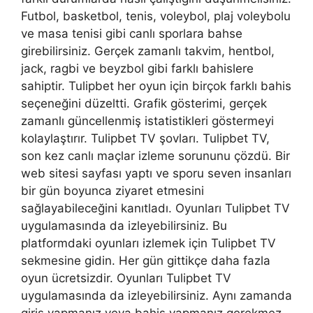
Futbol, basketbol, tenis, voleybol, plaj voleybolu
ve masa tenisi gibi canlı sporlara bahse
girebilirsiniz. Gerçek zamanlı takvim, hentbol,
jack, ragbi ve beyzbol gibi farklı bahislere
sahiptir. Tulipbet her oyun için birçok farklı bahis
seçeneğini düzeltti. Grafik gösterimi, gerçek
zamanlı güncellenmiş istatistikleri göstermeyi
kolaylaştırır. Tulipbet TV şovları. Tulipbet TV,
son kez canlı maçlar izleme sorununu çözdü. Bir
web sitesi sayfası yaptı ve sporu seven insanları
bir gün boyunca ziyaret etmesini
sağlayabileceğini kanıtladı. Oyunları Tulipbet TV
uygulamasında da izleyebilirsiniz. Bu
platformdaki oyunları izlemek için Tulipbet TV
sekmesine gidin. Her gün gittikçe daha fazla
oyun ücretsizdir. Oyunları Tulipbet TV
uygulamasında da izleyebilirsiniz. Aynı zamanda