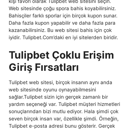
kişi favori olarak Tulipbet web sitesini seçin.
Web sitesinde çoğu spora bahis koyabilirsiniz.
Bahisçiler farklı sporlar için birçok kupon sunar.
Daha fazla kupon yapabilir ve daha fazla para
kazanabilirsiniz. Bu web sitesi bahis için çok
iyidir. Tulipbet.Com’daki en iyi sitelerden biridir.
Tulipbet Çoklu Erişim
Giriş Fırsatları
Tulipbet web sitesi, birçok insanın aynı anda
web sitesinde oyunu oynayabilmesini
sağlar.Tulipbet sizin için gerçek zamanlı bir
yardım seçeneği var. Tulipbet müşteri hizmetleri
sonuçlarından bizi mutlu ediyor. Hala şimdi çok
seven birçok insan var, özellikle şimdi. Örneğin,
Tulipbet e-posta adresi bunu gösterir. Gerçek