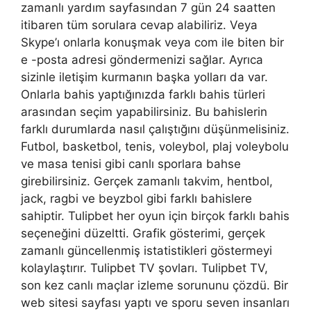
zamanlı yardım sayfasından 7 gün 24 saatten
itibaren tüm sorulara cevap alabiliriz. Veya
Skype’ı onlarla konuşmak veya com ile biten bir
e -posta adresi göndermenizi sağlar. Ayrıca
sizinle iletişim kurmanın başka yolları da var.
Onlarla bahis yaptığınızda farklı bahis türleri
arasından seçim yapabilirsiniz. Bu bahislerin
farklı durumlarda nasıl çalıştığını düşünmelisiniz.
Futbol, basketbol, tenis, voleybol, plaj voleybolu
ve masa tenisi gibi canlı sporlara bahse
girebilirsiniz. Gerçek zamanlı takvim, hentbol,
jack, ragbi ve beyzbol gibi farklı bahislere
sahiptir. Tulipbet her oyun için birçok farklı bahis
seçeneğini düzeltti. Grafik gösterimi, gerçek
zamanlı güncellenmiş istatistikleri göstermeyi
kolaylaştırır. Tulipbet TV şovları. Tulipbet TV,
son kez canlı maçlar izleme sorununu çözdü. Bir
web sitesi sayfası yaptı ve sporu seven insanları