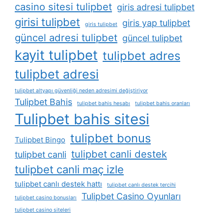
casino sitesi tulipbet
giris adresi tulipbet
girisi tulipbet
giris yap tulipbet
giris tulipbet
güncel adresi tulipbet
güncel tulipbet
kayit tulipbet
tulipbet adres
tulipbet adresi
tulipbet altyapı güvenliği neden adresimi değiştiriyor
Tulipbet Bahis
tulipbet bahis hesabı
tulipbet bahis oranları
Tulipbet bahis sitesi
tulipbet bonus
Tulipbet Bingo
tulipbet canli destek
tulipbet canli
tulipbet canli maç izle
tulipbet canlı destek hattı
tulipbet canlı destek tercihi
Tulipbet Casino Oyunları
tulipbet casino bonusları
tulipbet casino siteleri