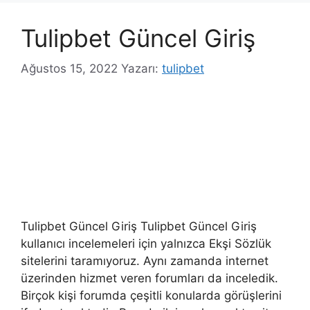
Tulipbet Güncel Giriş
Ağustos 15, 2022
Yazarı:
tulipbet
Tulipbet Güncel Giriş Tulipbet Güncel Giriş
kullanıcı incelemeleri için yalnızca Ekşi Sözlük
sitelerini taramıyoruz. Aynı zamanda internet
üzerinden hizmet veren forumları da inceledik.
Birçok kişi forumda çeşitli konularda görüşlerini