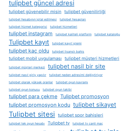
tulipbet güncel adresi
tulipbet güvenebilir misin
tulipbet güvenilirliği
tulipbet hesabının i̇ptal edilmesi
tulipbet hesapları
tulipbet hizmet kategorisi
tulipbet hizmetleri
tulipbet instagram
tulipbet kaliteli platform
tulipbet kataloğu
Tulipbet kayıt
tulipbet kayıt i̇şlemi
tulipbet kaç oldu
tulipbet lisanslı bahis
tulipbet mobil uygulaması
tulipbet müşteri hizmetleri
tulipbet nasil bir site
tulipbet müşteri merkezi
tulipbet nasıl giriş yapılır
tulipbet neden adresimi değiştiriyor
tulipbet olarak yüksek oranlar
tulipbet oyun kavramı
tulipbet oyun konusu
tulipbet oyun takibi
tulipbet para çekme
Tulipbet promosyon
tulipbet sikayet
tulipbet promosyon kodu
Tulipbet sitesi
tulipbet spor bahisleri
Tulipbet tv
tulipbet tek oyun hesabı
tulipbet tv canli maç