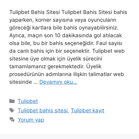
Tulipbet Bahis Sitesi Tulipbet Bahis Sitesi bahis
yaparken, korner sayısına veya oyuncuların
göreceği kartlara bile bahis oynayabilirsiniz.
Ayrıca, maçın son 10 dakikasında gol atılacak
olsa bile, bu bir bahis seçeneğidir. Faul sayısı
da canlı bahis için bir seçenektir. Tulipbet web
sitesine üye olmak için üyelik sürecini
tamamlamanız gerekmektedir. Üyelik
prosedürünün adımlarına ilişkin talimatlar web
sitesinde …
Devamını oku…
Kategoriler
Tulipbet
Etiketler
Tulipbet bahis sitesi
,
Tulipbet kayıt
Yorum yap