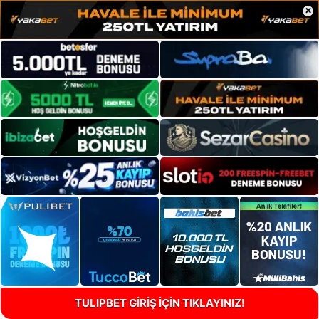
×
TULIPBET GİRİŞ İÇİN TIKLAYINIZ!