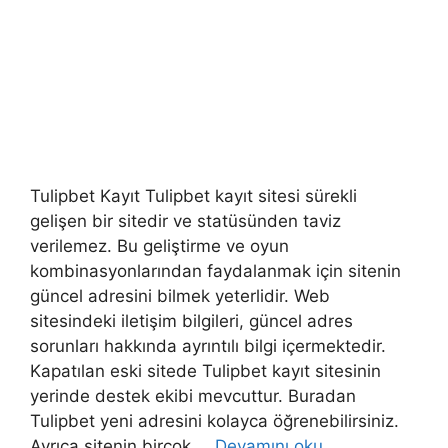
Tulipbet Kayıt Tulipbet kayıt sitesi sürekli
gelişen bir sitedir ve statüsünden taviz
verilemez. Bu geliştirme ve oyun
kombinasyonlarından faydalanmak için sitenin
güncel adresini bilmek yeterlidir. Web
sitesindeki iletişim bilgileri, güncel adres
sorunları hakkında ayrıntılı bilgi içermektedir.
Kapatılan eski sitede Tulipbet kayıt sitesinin
yerinde destek ekibi mevcuttur. Buradan
Tulipbet yeni adresini kolayca öğrenebilirsiniz.
Ayrıca sitenin birçok …
Devamını oku…