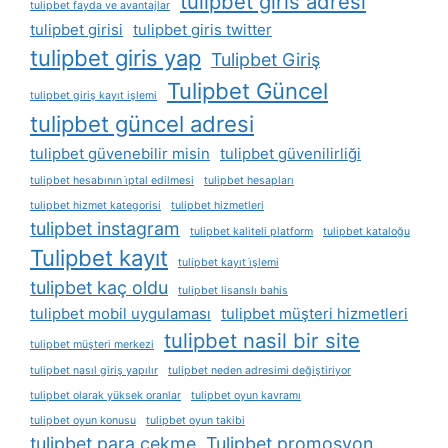
tulipbet giris adresi
tulipbet fayda ve avantajlar
tulipbet girisi
tulipbet giris twitter
tulipbet giris yap
Tulipbet Giriş
Tulipbet Güncel
tulipbet giriş kayıt işlemi
tulipbet güncel adresi
tulipbet güvenebilir misin
tulipbet güvenilirliği
tulipbet hesabının i̇ptal edilmesi
tulipbet hesapları
tulipbet hizmet kategorisi
tulipbet hizmetleri
tulipbet instagram
tulipbet kaliteli platform
tulipbet kataloğu
Tulipbet kayıt
tulipbet kayıt i̇şlemi
tulipbet kaç oldu
tulipbet lisanslı bahis
tulipbet mobil uygulaması
tulipbet müşteri hizmetleri
tulipbet nasil bir site
tulipbet müşteri merkezi
tulipbet nasıl giriş yapılır
tulipbet neden adresimi değiştiriyor
tulipbet olarak yüksek oranlar
tulipbet oyun kavramı
tulipbet oyun konusu
tulipbet oyun takibi
tulipbet para çekme
Tulipbet promosyon