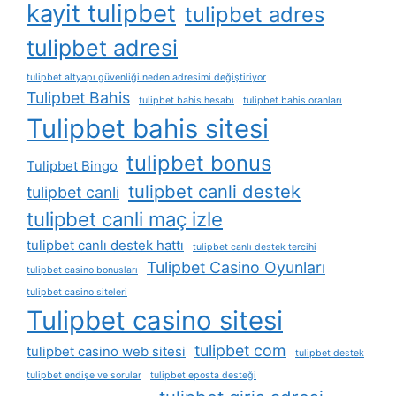
kayit tulipbet
tulipbet adres
tulipbet adresi
tulipbet altyapı güvenliği neden adresimi değiştiriyor
Tulipbet Bahis
tulipbet bahis hesabı
tulipbet bahis oranları
Tulipbet bahis sitesi
tulipbet bonus
Tulipbet Bingo
tulipbet canli destek
tulipbet canli
tulipbet canli maç izle
tulipbet canlı destek hattı
tulipbet canlı destek tercihi
Tulipbet Casino Oyunları
tulipbet casino bonusları
tulipbet casino siteleri
Tulipbet casino sitesi
tulipbet com
tulipbet casino web sitesi
tulipbet destek
tulipbet endişe ve sorular
tulipbet eposta desteği