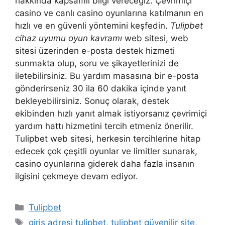
hakkında kapsamlı bilgi vereceğiz. Çevrimiçi
casino ve canlı casino oyunlarına katılmanın en
hızlı ve en güvenli yöntemini keşfedin.
Tulipbet
cihaz uyumu oyun kavramı
web sitesi, web
sitesi üzerinden e-posta destek hizmeti
sunmakta olup, soru ve şikayetlerinizi de
iletebilirsiniz. Bu yardım masasına bir e-posta
gönderirseniz 30 ila 60 dakika içinde yanıt
bekleyebilirsiniz. Sonuç olarak, destek
ekibinden hızlı yanıt almak istiyorsanız çevrimiçi
yardım hattı hizmetini tercih etmeniz önerilir.
Tulipbet web sitesi, herkesin tercihlerine hitap
edecek çok çeşitli oyunlar ve limitler sunarak,
casino oyunlarına giderek daha fazla insanın
ilgisini çekmeye devam ediyor.
Kategoriler
Tulipbet
Etiketler
giris adresi tulipbet
,
tulipbet güvenilir site
,