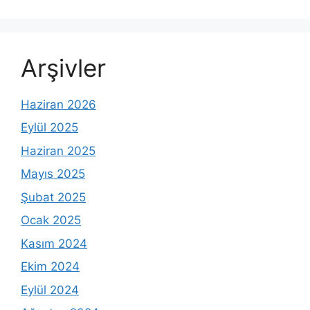
Arşivler
Haziran 2026
Eylül 2025
Haziran 2025
Mayıs 2025
Şubat 2025
Ocak 2025
Kasım 2024
Ekim 2024
Eylül 2024