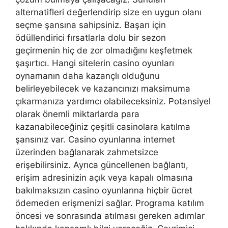
alternatifleri değerlendirip size en uygun olanı
seçme şansına sahipsiniz. Başarı için
ödüllendirici fırsatlarla dolu bir sezon
geçirmenin hiç de zor olmadığını keşfetmek
şaşırtıcı. Hangi sitelerin casino oyunları
oynamanın daha kazançlı olduğunu
belirleyebilecek ve kazancınızı maksimuma
çıkarmanıza yardımcı olabileceksiniz. Potansiyel
olarak önemli miktarlarda para
kazanabileceğiniz çeşitli casinolara katılma
şansınız var. Casino oyunlarına internet
üzerinden bağlanarak zahmetsizce
erişebilirsiniz. Ayrıca güncellenen bağlantı,
erişim adresinizin açık veya kapalı olmasına
bakılmaksızın casino oyunlarına hiçbir ücret
ödemeden erişmenizi sağlar. Programa katılım
öncesi ve sonrasında atılması gereken adımlar