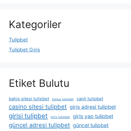
Kategoriler
Tulipbet
Tulipbet Giriş
Etiket Bulutu
bahis sitesi tulipbet
canli tulipbet
bonus tulipbet
casino sitesi tulipbet
giris adresi tulipbet
girisi tulipbet
giris yap tulipbet
giris tulipbet
güncel adresi tulipbet
güncel tulipbet