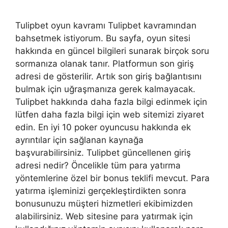
Tulipbet oyun kavramı Tulipbet kavramından
bahsetmek istiyorum. Bu sayfa, oyun sitesi
hakkında en güncel bilgileri sunarak birçok soru
sormanıza olanak tanır. Platformun son giriş
adresi de gösterilir. Artık son giriş bağlantısını
bulmak için uğraşmanıza gerek kalmayacak.
Tulipbet hakkında daha fazla bilgi edinmek için
lütfen daha fazla bilgi için web sitemizi ziyaret
edin. En iyi 10 poker oyuncusu hakkında ek
ayrıntılar için sağlanan kaynağa
başvurabilirsiniz. Tulipbet güncellenen giriş
adresi nedir? Öncelikle tüm para yatırma
yöntemlerine özel bir bonus teklifi mevcut. Para
yatırma işleminizi gerçekleştirdikten sonra
bonusunuzu müşteri hizmetleri ekibimizden
alabilirsiniz. Web sitesine para yatırmak için