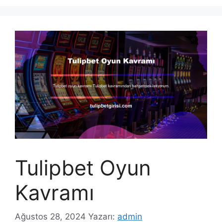
Tulipbet Oyun
Kavramı
Ağustos 28, 2024
Yazarı:
admin