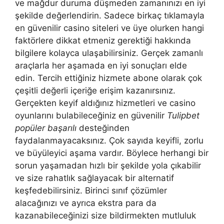
ve mağdur duruma düşmeden zamanınızı en iyi
şekilde değerlendirin. Sadece birkaç tıklamayla
en güvenilir casino siteleri ve üye olurken hangi
faktörlere dikkat etmeniz gerektiği hakkında
bilgilere kolayca ulaşabilirsiniz. Gerçek zamanlı
araçlarla her aşamada en iyi sonuçları elde
edin. Tercih ettiğiniz hizmete abone olarak çok
çeşitli değerli içeriğe erişim kazanırsınız.
Gerçekten keyif aldığınız hizmetleri ve casino
oyunlarını bulabileceğiniz en güvenilir
Tulipbet
popüler başarılı
desteğinden
faydalanmayacaksınız. Çok sayıda keyifli, zorlu
ve büyüleyici aşama vardır. Böylece herhangi bir
sorun yaşamadan hızlı bir şekilde yola çıkabilir
ve size rahatlık sağlayacak bir alternatif
keşfedebilirsiniz. Birinci sınıf çözümler
alacağınızı ve ayrıca ekstra para da
kazanabileceğinizi size bildirmekten mutluluk