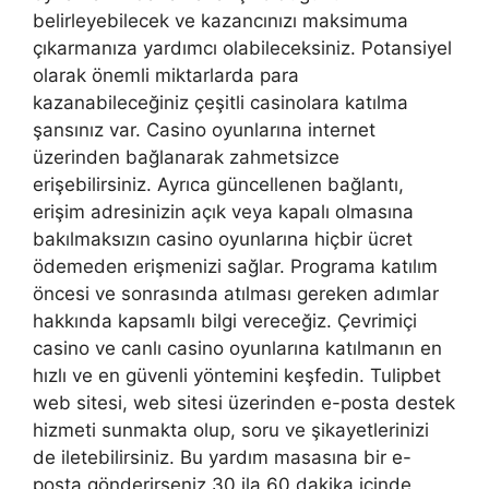
belirleyebilecek ve kazancınızı maksimuma
çıkarmanıza yardımcı olabileceksiniz. Potansiyel
olarak önemli miktarlarda para
kazanabileceğiniz çeşitli casinolara katılma
şansınız var. Casino oyunlarına internet
üzerinden bağlanarak zahmetsizce
erişebilirsiniz. Ayrıca güncellenen bağlantı,
erişim adresinizin açık veya kapalı olmasına
bakılmaksızın casino oyunlarına hiçbir ücret
ödemeden erişmenizi sağlar. Programa katılım
öncesi ve sonrasında atılması gereken adımlar
hakkında kapsamlı bilgi vereceğiz. Çevrimiçi
casino ve canlı casino oyunlarına katılmanın en
hızlı ve en güvenli yöntemini keşfedin. Tulipbet
web sitesi, web sitesi üzerinden e-posta destek
hizmeti sunmakta olup, soru ve şikayetlerinizi
de iletebilirsiniz. Bu yardım masasına bir e-
posta gönderirseniz 30 ila 60 dakika içinde