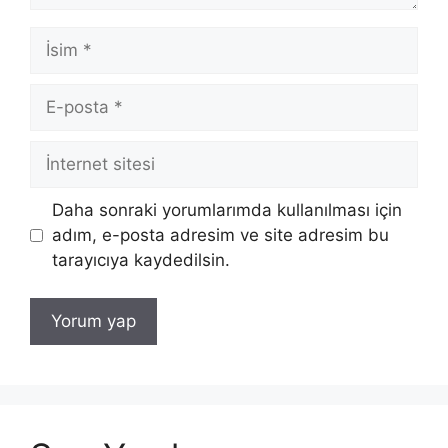
İsim
E-
posta
İnternet
sitesi
Daha sonraki yorumlarımda kullanılması için
adım, e-posta adresim ve site adresim bu
tarayıcıya kaydedilsin.