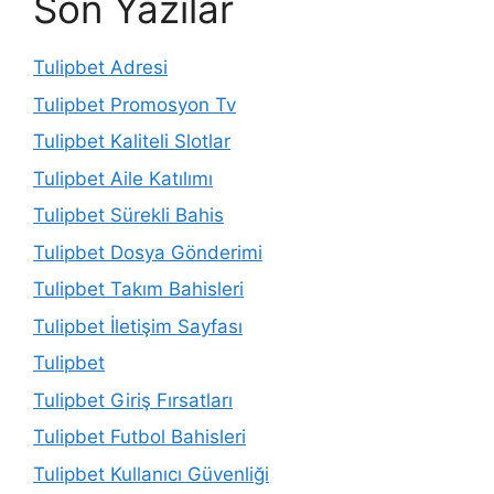
Son Yazılar
Tulipbet Adresi
Tulipbet Promosyon Tv
Tulipbet Kaliteli Slotlar
Tulipbet Aile Katılımı
Tulipbet Sürekli Bahis
Tulipbet Dosya Gönderimi
Tulipbet Takım Bahisleri
Tulipbet İletişim Sayfası
Tulipbet
Tulipbet Giriş Fırsatları
Tulipbet Futbol Bahisleri
Tulipbet Kullanıcı Güvenliği