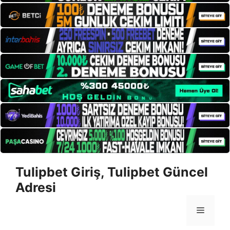
İçeriğe
Tulipbet Giriş, Tulipbet Güncel
atla
Adresi
Menü