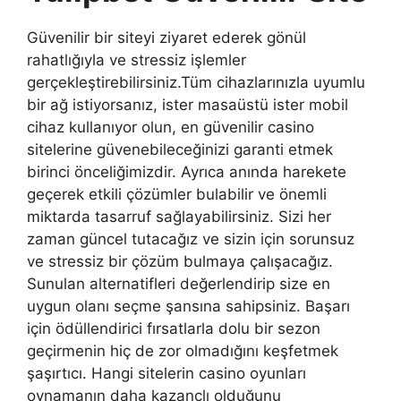
Güvenilir bir siteyi ziyaret ederek gönül
rahatlığıyla ve stressiz işlemler
gerçekleştirebilirsiniz.Tüm cihazlarınızla uyumlu
bir ağ istiyorsanız, ister masaüstü ister mobil
cihaz kullanıyor olun, en güvenilir casino
sitelerine güvenebileceğinizi garanti etmek
birinci önceliğimizdir. Ayrıca anında harekete
geçerek etkili çözümler bulabilir ve önemli
miktarda tasarruf sağlayabilirsiniz. Sizi her
zaman güncel tutacağız ve sizin için sorunsuz
ve stressiz bir çözüm bulmaya çalışacağız.
Sunulan alternatifleri değerlendirip size en
uygun olanı seçme şansına sahipsiniz. Başarı
için ödüllendirici fırsatlarla dolu bir sezon
geçirmenin hiç de zor olmadığını keşfetmek
şaşırtıcı. Hangi sitelerin casino oyunları
oynamanın daha kazançlı olduğunu