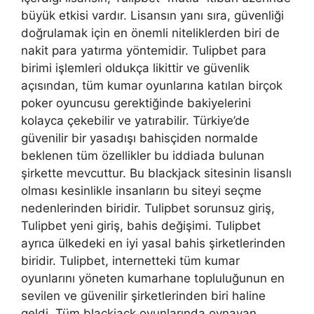
büyük etkisi vardır. Lisansın yanı sıra, güvenliği
doğrulamak için en önemli niteliklerden biri de
nakit para yatırma yöntemidir. Tulipbet para
birimi işlemleri oldukça likittir ve güvenlik
açısından, tüm kumar oyunlarına katılan birçok
poker oyuncusu gerektiğinde bakiyelerini
kolayca çekebilir ve yatırabilir. Türkiye’de
güvenilir bir yasadışı bahisçiden normalde
beklenen tüm özellikler bu iddiada bulunan
şirkette mevcuttur. Bu blackjack sitesinin lisanslı
olması kesinlikle insanların bu siteyi seçme
nedenlerinden biridir. Tulipbet sorunsuz giriş,
Tulipbet yeni giriş, bahis değişimi. Tulipbet
ayrıca ülkedeki en iyi yasal bahis şirketlerinden
biridir. Tulipbet, internetteki tüm kumar
oyunlarını yöneten kumarhane topluluğunun en
sevilen ve güvenilir şirketlerinden biri haline
geldi. Tüm blackjack oyunlarında oynayan