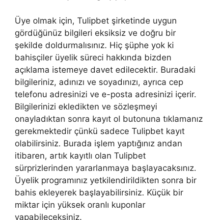
Üye olmak için, Tulipbet şirketinde uygun
gördüğünüz bilgileri eksiksiz ve doğru bir
şekilde doldurmalısınız. Hiç şüphe yok ki
bahisçiler üyelik süreci hakkında bizden
açıklama istemeye davet edilecektir. Buradaki
bilgileriniz, adınızı ve soyadınızı, ayrıca cep
telefonu adresinizi ve e-posta adresinizi içerir.
Bilgilerinizi ekledikten ve sözleşmeyi
onayladıktan sonra kayıt ol butonuna tıklamanız
gerekmektedir çünkü sadece Tulipbet kayıt
olabilirsiniz. Burada işlem yaptığınız andan
itibaren, artık kayıtlı olan Tulipbet
sürprizlerinden yararlanmaya başlayacaksınız.
Üyelik programınız yetkilendirildikten sonra bir
bahis ekleyerek başlayabilirsiniz. Küçük bir
miktar için yüksek oranlı kuponlar
yapabileceksiniz.