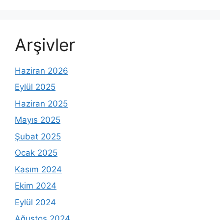
Arşivler
Haziran 2026
Eylül 2025
Haziran 2025
Mayıs 2025
Şubat 2025
Ocak 2025
Kasım 2024
Ekim 2024
Eylül 2024
Ağustos 2024