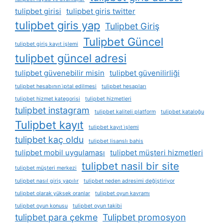
tulipbet girisi
tulipbet giris twitter
tulipbet giris yap
Tulipbet Giriş
Tulipbet Güncel
tulipbet giriş kayıt işlemi
tulipbet güncel adresi
tulipbet güvenebilir misin
tulipbet güvenilirliği
tulipbet hesabının i̇ptal edilmesi
tulipbet hesapları
tulipbet hizmet kategorisi
tulipbet hizmetleri
tulipbet instagram
tulipbet kaliteli platform
tulipbet kataloğu
Tulipbet kayıt
tulipbet kayıt i̇şlemi
tulipbet kaç oldu
tulipbet lisanslı bahis
tulipbet mobil uygulaması
tulipbet müşteri hizmetleri
tulipbet nasil bir site
tulipbet müşteri merkezi
tulipbet nasıl giriş yapılır
tulipbet neden adresimi değiştiriyor
tulipbet olarak yüksek oranlar
tulipbet oyun kavramı
tulipbet oyun konusu
tulipbet oyun takibi
tulipbet para çekme
Tulipbet promosyon