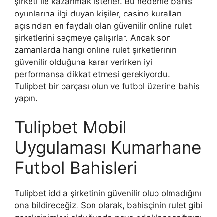
şirketi ile kazanmak isterler. Bu nedenle bahis
oyunlarına ilgi duyan kişiler, casino kuralları
açısından en faydalı olan güvenilir online rulet
şirketlerini seçmeye çalışırlar. Ancak son
zamanlarda hangi online rulet şirketlerinin
güvenilir olduğuna karar verirken iyi
performansa dikkat etmesi gerekiyordu.
Tulipbet bir parçası olun ve futbol üzerine bahis
yapın.
Tulipbet Mobil
Uygulaması Kumarhane
Futbol Bahisleri
Tulipbet iddia şirketinin güvenilir olup olmadığını
ona bildireceğiz. Son olarak, bahisçinin rulet gibi