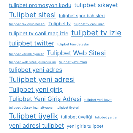
tulipbet sikayet
tulipbet promosyon kodu
Tulipbet sitesi
tulipbet spor bahisleri
Tulipbet tv
tulipbet tek oyun hesabı
tulipbet tv canli maç
tulipbet tv izle
tulipbet tv canli maç izle
tulipbet twitter
tulipbet tüm detaylar
Tulipbet Web Sitesi
tulipbet verimli oyunlar
tulipbet web sitesi güvenilir mi
tulipbet yazılımları
tulipbet yeni adres
Tulipbet yeni adresi
Tulipbet yeni giriş
Tulipbet Yeni Giriş Adresi
tulipbet yeni kayıt
tulipbet yüksek hızlı altyapısı
tulipbet üyeleri
Tulipbet üyelik
tulipbet üyeliği
tulipbet şartlar
yeni adresi tulipbet
yeni giris tulipbet