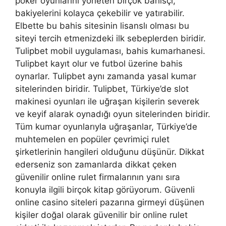
poker oyunlarını yöneten birçok bahisçi,
bakiyelerini kolayca çekebilir ve yatırabilir.
Elbette bu bahis sitesinin lisanslı olması bu
siteyi tercih etmenizdeki ilk sebeplerden biridir.
Tulipbet mobil uygulaması, bahis kumarhanesi.
Tulipbet kayıt olur ve futbol üzerine bahis
oynarlar. Tulipbet aynı zamanda yasal kumar
sitelerinden biridir. Tulipbet, Türkiye’de slot
makinesi oyunları ile uğraşan kişilerin severek
ve keyif alarak oynadığı oyun sitelerinden biridir.
Tüm kumar oyunlarıyla uğraşanlar, Türkiye’de
muhtemelen en popüler çevrimiçi rulet
şirketlerinin hangileri olduğunu düşünür. Dikkat
ederseniz son zamanlarda dikkat çeken
güvenilir online rulet firmalarının yanı sıra
konuyla ilgili birçok kitap görüyorum. Güvenli
online casino siteleri pazarına girmeyi düşünen
kişiler doğal olarak güvenilir bir online rulet