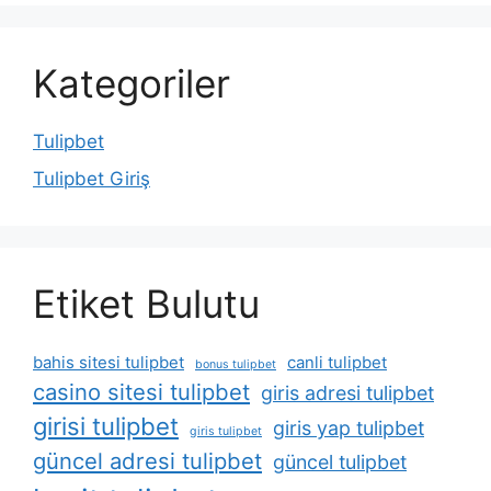
Kategoriler
Tulipbet
Tulipbet Giriş
Etiket Bulutu
bahis sitesi tulipbet
canli tulipbet
bonus tulipbet
casino sitesi tulipbet
giris adresi tulipbet
girisi tulipbet
giris yap tulipbet
giris tulipbet
güncel adresi tulipbet
güncel tulipbet