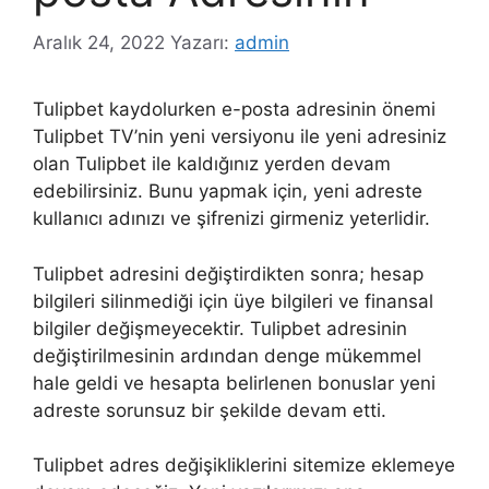
Aralık 24, 2022
Yazarı:
admin
Tulipbet kaydolurken e-posta adresinin önemi
Tulipbet TV’nin yeni versiyonu ile yeni adresiniz
olan Tulipbet ile kaldığınız yerden devam
edebilirsiniz. Bunu yapmak için, yeni adreste
kullanıcı adınızı ve şifrenizi girmeniz yeterlidir.
Tulipbet adresini değiştirdikten sonra; hesap
bilgileri silinmediği için üye bilgileri ve finansal
bilgiler değişmeyecektir. Tulipbet adresinin
değiştirilmesinin ardından denge mükemmel
hale geldi ve hesapta belirlenen bonuslar yeni
adreste sorunsuz bir şekilde devam etti.
Tulipbet adres değişikliklerini sitemize eklemeye