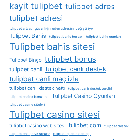
kayit tulipbet
tulipbet adres
tulipbet adresi
tulipbet altyapı güvenliği neden adresimi değiştiriyor
Tulipbet Bahis
tulipbet bahis hesabı
tulipbet bahis oranları
Tulipbet bahis sitesi
tulipbet bonus
Tulipbet Bingo
tulipbet canli destek
tulipbet canli
tulipbet canli maç izle
tulipbet canlı destek hattı
tulipbet canlı destek tercihi
Tulipbet Casino Oyunları
tulipbet casino bonusları
tulipbet casino siteleri
Tulipbet casino sitesi
tulipbet com
tulipbet casino web sitesi
tulipbet destek
tulipbet endişe ve sorular
tulipbet eposta desteği