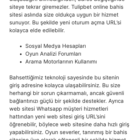
siteye tekrar giremezler. Tulipbet online bahis
sitesi aslında size oldukça uygun bir hizmet
sunuyor. Bu şekilde yeni oturum açma URL’si
kolayca elde edilebilir.
Sosyal Medya Hesapları
Oyun Analizi Forumları
Arama Motorlarının Kullanımı
Bahsettiğimiz teknoloji sayesinde bu sitenin
giriş adresine kolayca ulaşabilirsiniz. Bu size
herhangi bir sorun çıkarmamalı, ancak güvenli
bağlantınızı güçlü bir şekilde destekler. Ayrıca
web sitesi Whatsapp müşteri hizmetleri
hattından yeni web sitesi giriş URL’sini
öğrenebilir, böylece web sitesine daha hızlı giriş
yapabilirsiniz. Oyun severler, tanınmış bir bahis
sitesine üye olarak eğlenceli bir şekilde hizmet