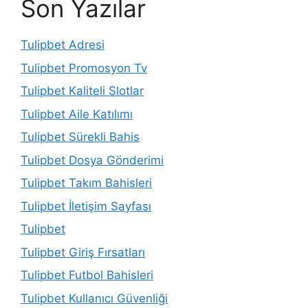
Son Yazılar
Tulipbet Adresi
Tulipbet Promosyon Tv
Tulipbet Kaliteli Slotlar
Tulipbet Aile Katılımı
Tulipbet Sürekli Bahis
Tulipbet Dosya Gönderimi
Tulipbet Takım Bahisleri
Tulipbet İletişim Sayfası
Tulipbet
Tulipbet Giriş Fırsatları
Tulipbet Futbol Bahisleri
Tulipbet Kullanıcı Güvenliği