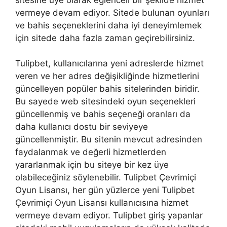
vermeye devam ediyor. Sitede bulunan oyunları
ve bahis seçeneklerini daha iyi deneyimlemek
için sitede daha fazla zaman geçirebilirsiniz.
Tulipbet, kullanıcılarına yeni adreslerde hizmet
veren ve her adres değişikliğinde hizmetlerini
güncelleyen popüler bahis sitelerinden biridir.
Bu sayede web sitesindeki oyun seçenekleri
güncellenmiş ve bahis seçeneği oranları da
daha kullanıcı dostu bir seviyeye
güncellenmiştir. Bu sitenin mevcut adresinden
faydalanmak ve değerli hizmetlerden
yararlanmak için bu siteye bir kez üye
olabileceğiniz söylenebilir. Tulipbet Çevrimiçi
Oyun Lisansı, her gün yüzlerce yeni Tulipbet
Çevrimiçi Oyun Lisansı kullanıcısına hizmet
vermeye devam ediyor. Tulipbet giriş yapanlar