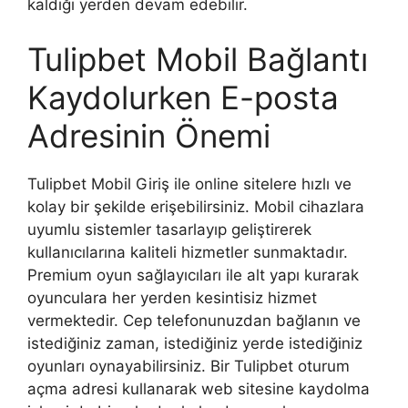
kaldığı yerden devam edebilir.
Tulipbet Mobil Bağlantı
Kaydolurken E-posta
Adresinin Önemi
Tulipbet Mobil Giriş ile online sitelere hızlı ve
kolay bir şekilde erişebilirsiniz. Mobil cihazlara
uyumlu sistemler tasarlayıp geliştirerek
kullanıcılarına kaliteli hizmetler sunmaktadır.
Premium oyun sağlayıcıları ile alt yapı kurarak
oyunculara her yerden kesintisiz hizmet
vermektedir. Cep telefonunuzdan bağlanın ve
istediğiniz zaman, istediğiniz yerde istediğiniz
oyunları oynayabilirsiniz. Bir Tulipbet oturum
açma adresi kullanarak web sitesine kaydolma