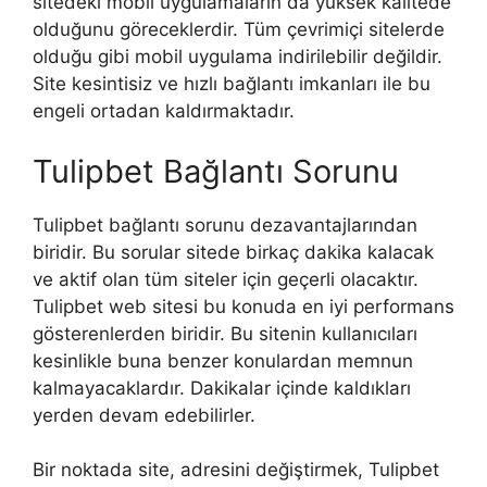
sitedeki mobil uygulamaların da yüksek kalitede
olduğunu göreceklerdir. Tüm çevrimiçi sitelerde
olduğu gibi mobil uygulama indirilebilir değildir.
Site kesintisiz ve hızlı bağlantı imkanları ile bu
engeli ortadan kaldırmaktadır.
Tulipbet Bağlantı Sorunu
Tulipbet bağlantı sorunu dezavantajlarından
biridir. Bu sorular sitede birkaç dakika kalacak
ve aktif olan tüm siteler için geçerli olacaktır.
Tulipbet web sitesi bu konuda en iyi performans
gösterenlerden biridir. Bu sitenin kullanıcıları
kesinlikle buna benzer konulardan memnun
kalmayacaklardır. Dakikalar içinde kaldıkları
yerden devam edebilirler.
Bir noktada site, adresini değiştirmek, Tulipbet