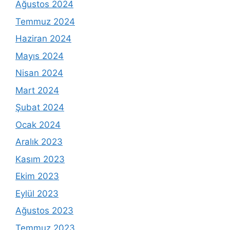
Ağustos 2024
Temmuz 2024
Haziran 2024
Mayıs 2024
Nisan 2024
Mart 2024
Şubat 2024
Ocak 2024
Aralık 2023
Kasım 2023
Ekim 2023
Eylül 2023
Ağustos 2023
Temmuz 2023