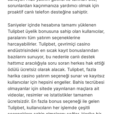
sorunlardan kaçınmanıza yardımcı olmak için
proaktif canlı telefon desteğine sahiptir.
Saniyeler içinde hesabına tamamı yüklenen
Tulipbet üyelik bonusuna sahip olan kullanıcılar,
paralarını tüm yatırım seçeneklerine
harcayabilirler. Tulipbet, çevrimiçi casino
endüstrisindeki en sıcak kayıt bonuslarından
bazılarını sunuyor, bu nedenle canlı destek
hattımız aracılığıyla soru soran herkes hak ettiği
ödülü ücretsiz olarak alacak. Tulipbet, fazla
harika casino yatırım seçeneği sunar ve kayıtsız
kullanıcılar için hepsini engeller. Bahis tecrübesi
olmayanlar için sitede yayınlanan maçlara ait
videolar, resimler ve istatistikler tamamen
ücretsizdir. En fazla bonus seçeneği ile gelen
Tulipbet, kullanıcıların her işlemde çeşitli
seçeneklere sahip olmalarını sağlar. Harika bir