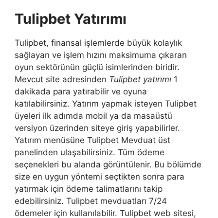
Tulipbet Yatırımı
Tulipbet, finansal işlemlerde büyük kolaylık
sağlayan ve işlem hızını maksimuma çıkaran
oyun sektörünün güçlü isimlerinden biridir.
Mevcut site adresinden
Tulipbet yatırımı
1
dakikada para yatırabilir ve oyuna
katılabilirsiniz. Yatırım yapmak isteyen Tulipbet
üyeleri ilk adımda mobil ya da masaüstü
versiyon üzerinden siteye giriş yapabilirler.
Yatırım menüsüne Tulipbet Mevduat üst
panelinden ulaşabilirsiniz. Tüm ödeme
seçenekleri bu alanda görüntülenir. Bu bölümde
size en uygun yöntemi seçtikten sonra para
yatırmak için ödeme talimatlarını takip
edebilirsiniz. Tulipbet mevduatları 7/24
ödemeler için kullanılabilir. Tulipbet web sitesi,