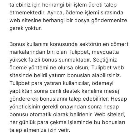
talebiniz için herhangi bir işlem ücreti talep
etmemektedir. Ayrıca, ödeme işlemi sırasında
web sitesine herhangi bir dosya göndermenize
gerek yoktur.
Bonus kullanımı konusunda sektörün en cömert
markalarından biri olan Tulipbet, mevduatta
yüksek faizli bonus sunmaktadır. Seçtiğiniz
ödeme yöntemi ne olursa olsun, Tulipbet web
sitesinde belirli yatırım bonusları alabilirsiniz.
Tulipbet para yatıran kullanıcılar, ödemeyi
yaptıktan sonra canlı destek kanalına mesaj
göndererek bonuslarını talep edebilirler. Hesap
yöneticisinin gerekli onayından sonra hesap
bonusu otomatik olarak belirlenir. Web siteleri,
her günlük para çekme işleminde bu bonusları
talep etmenize izin verir.