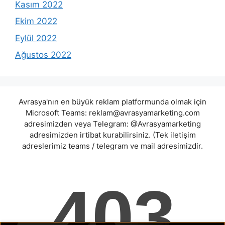
Kasım 2022
Ekim 2022
Eylül 2022
Ağustos 2022
Avrasya'nın en büyük reklam platformunda olmak için
Microsoft Teams:
reklam@avrasyamarketing.com
adresimizden veya Telegram: @Avrasyamarketing
adresimizden irtibat kurabilirsiniz. (Tek iletişim
adreslerimiz teams / telegram ve mail adresimizdir.
Harici hiçbir iletişim adresimiz bulunmamaktadır.
Lütfen itibar etmeyiniz.) Türkiye yasalarına göre 7258
sayılı kanun uyarınca yasa dışı bahis oynamanın
cezaları mevcuttur. Şu an bulunduğunuz site hiç bir
şekilde illegal bahis oyunları oynatmıyor ve oynamaya
aracı olmuyordur.
bahiks
|
hilarionbet
|
sovabet
|
casinodior
|
betexpres
|
madridbet
|
marjinbet
|