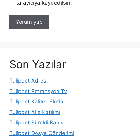
tarayıcıya kaydedilsin.
Son Yazılar
Tulipbet Adresi
Tulipbet Promosyon Tv
Tulipbet Kaliteli Slotlar
Tulipbet Aile Katılımı
Tulipbet Sürekli Bahis
Tulipbet Dosya Gönderimi