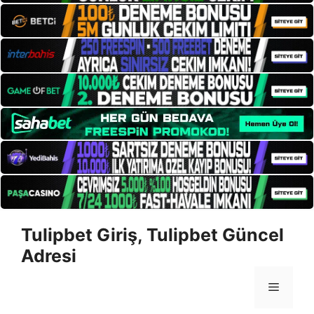
İçeriğe
Tulipbet Giriş, Tulipbet Güncel
atla
Adresi
Menü