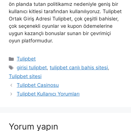
ön planda tutan politikamız nedeniyle geniş bir
kullanıcı kitlesi tarafından kullanılıyoruz. Tulipbet
Ortak Giriş Adresi Tulipbet, çok çeşitli bahisler,
çok seçenekli oyunlar ve kupon ödemelerine
uygun kazançlı bonuslar sunan bir çevrimiçi
oyun platformudur.
Kategoriler
Tulipbet
Etiketler
girisi tulipbet
,
tulipbet canlı bahis sitesi
,
Tulipbet sitesi
Yazı
Tulipbet Casinosu
dolaşımı
Tulipbet Kullanıcı Yorumları
Yorum yapın