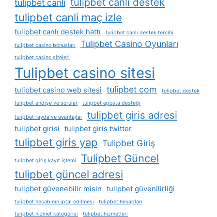
tulipbet canli destek
tulipbet canli
tulipbet canli maç izle
tulipbet canlı destek hattı
tulipbet canlı destek tercihi
Tulipbet Casino Oyunları
tulipbet casino bonusları
tulipbet casino siteleri
Tulipbet casino sitesi
tulipbet com
tulipbet casino web sitesi
tulipbet destek
tulipbet endişe ve sorular
tulipbet eposta desteği
tulipbet giris adresi
tulipbet fayda ve avantajlar
tulipbet girisi
tulipbet giris twitter
tulipbet giris yap
Tulipbet Giriş
Tulipbet Güncel
tulipbet giriş kayıt işlemi
tulipbet güncel adresi
tulipbet güvenebilir misin
tulipbet güvenilirliği
tulipbet hesabının i̇ptal edilmesi
tulipbet hesapları
tulipbet hizmet kategorisi
tulipbet hizmetleri