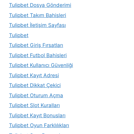
Tulipbet Dosya Gönderimi
Tulipbet Takım Bahisleri
Tulipbet İletişim Sayfası
Tulipbet
Tulipbet Giriş Fırsatları
Tulipbet Futbol Bahisleri
Tulipbet Kullanıcı Güvenliği
Tulipbet Kayıt Adresi
Tulipbet Dikkat Çekici
Tulipbet Oturum Açma
Tulipbet Slot Kuralları
Tulipbet Kayıt Bonusları
Tulipbet Oyun Farklılıkları