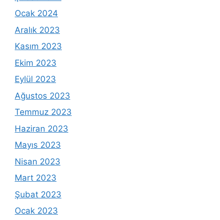
Ocak 2024
Aralık 2023
Kasım 2023
Ekim 2023
Eylül 2023
Ağustos 2023
Temmuz 2023
Haziran 2023
Mayıs 2023
Nisan 2023
Mart 2023
Şubat 2023
Ocak 2023