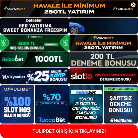
×
TULIPBET GİRİŞ İÇİN TIKLAYINIZ!