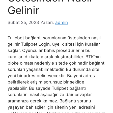
Gelinir
Şubat 25, 2023
Yazarı:
admin
Tulipbet bağlantı sorunlarının üstesinden nasıl
gelinir Tulipbet Login, üyelik sitesi için kurallar
sağlar. Oyuncular bahis prosedürlerini bu
kuralları dikkate alarak oluşturabilirler. BTK’nın
bloke olması nedeniyle sitede çok nadir bağlantı
sorunları yaşanabilmektedir. Bu durumda site
yeni bir adres belirleyecektir. Bu yeni adres
belirtilerek erişim sorunsuz bir şekilde
yapılabilir. Bu sayede Tulipbet bağlantı
sorunlarını nasıl aşacağınıza dair cevaplar
aramanıza gerek kalmaz. Bağlantı sorunu
yaşayan bahisçiler için sitenin yeni adresini