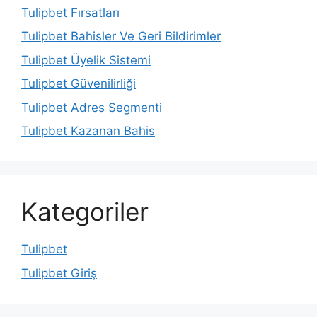
Tulipbet Fırsatları
Tulipbet Bahisler Ve Geri Bildirimler
Tulipbet Üyelik Sistemi
Tulipbet Güvenilirliği
Tulipbet Adres Segmenti
Tulipbet Kazanan Bahis
Kategoriler
Tulipbet
Tulipbet Giriş