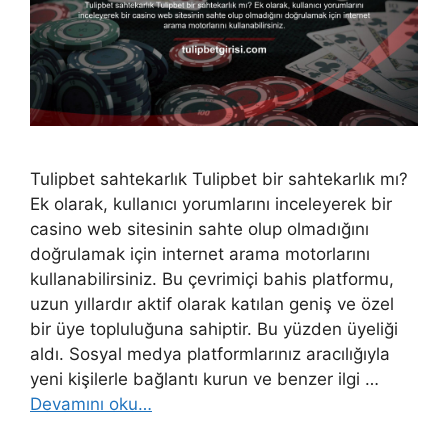
Tulipbet sahtekarlık Tulipbet bir sahtekarlık mı?
Ek olarak, kullanıcı yorumlarını inceleyerek bir
casino web sitesinin sahte olup olmadığını
doğrulamak için internet arama motorlarını
kullanabilirsiniz. Bu çevrimiçi bahis platformu,
uzun yıllardır aktif olarak katılan geniş ve özel
bir üye topluluğuna sahiptir. Bu yüzden üyeliği
aldı. Sosyal medya platformlarınız aracılığıyla
yeni kişilerle bağlantı kurun ve benzer ilgi …
Devamını oku…