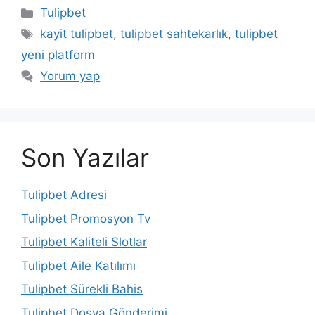
Kategoriler
Tulipbet
Etiketler
kayit tulipbet
,
tulipbet sahtekarlık
,
tulipbet
yeni platform
Yorum yap
Son Yazılar
Tulipbet Adresi
Tulipbet Promosyon Tv
Tulipbet Kaliteli Slotlar
Tulipbet Aile Katılımı
Tulipbet Sürekli Bahis
Tulipbet Dosya Gönderimi