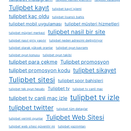
Tulipbet kayıt
tulipbet kayıt i̇şlemi
tulipbet kaç oldu
tulipbet lisanslı bahis
tulipbet mobil uygulaması
tulipbet müşteri hizmetleri
tulipbet nasil bir site
tulipbet müşteri merkezi
tulipbet nasıl giriş yapılır
tulipbet neden adresimi değiştiriyor
tulipbet olarak yüksek oranlar
tulipbet oyun kavramı
tulipbet oyun konusu
tulipbet oyun takibi
tulipbet para çekme
Tulipbet promosyon
tulipbet sikayet
tulipbet promosyon kodu
Tulipbet sitesi
tulipbet spor bahisleri
Tulipbet tv
tulipbet tek oyun hesabı
tulipbet tv canli maç
tulipbet tv izle
tulipbet tv canli maç izle
tulipbet twitter
tulipbet tüm detaylar
Tulipbet Web Sitesi
tulipbet verimli oyunlar
tulipbet web sitesi güvenilir mi
tulipbet yazılımları