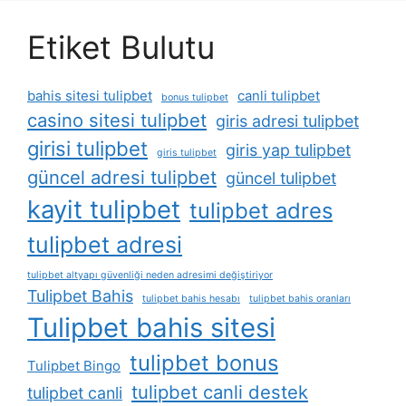
Etiket Bulutu
bahis sitesi tulipbet
canli tulipbet
bonus tulipbet
casino sitesi tulipbet
giris adresi tulipbet
girisi tulipbet
giris yap tulipbet
giris tulipbet
güncel adresi tulipbet
güncel tulipbet
kayit tulipbet
tulipbet adres
tulipbet adresi
tulipbet altyapı güvenliği neden adresimi değiştiriyor
Tulipbet Bahis
tulipbet bahis hesabı
tulipbet bahis oranları
Tulipbet bahis sitesi
tulipbet bonus
Tulipbet Bingo
tulipbet canli destek
tulipbet canli