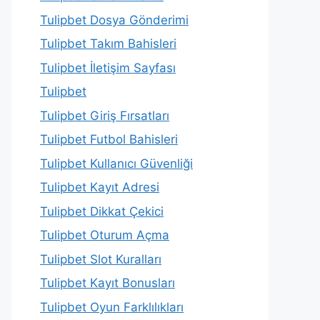
Tulipbet Dosya Gönderimi
Tulipbet Takım Bahisleri
Tulipbet İletişim Sayfası
Tulipbet
Tulipbet Giriş Fırsatları
Tulipbet Futbol Bahisleri
Tulipbet Kullanıcı Güvenliği
Tulipbet Kayıt Adresi
Tulipbet Dikkat Çekici
Tulipbet Oturum Açma
Tulipbet Slot Kuralları
Tulipbet Kayıt Bonusları
Tulipbet Oyun Farklılıkları