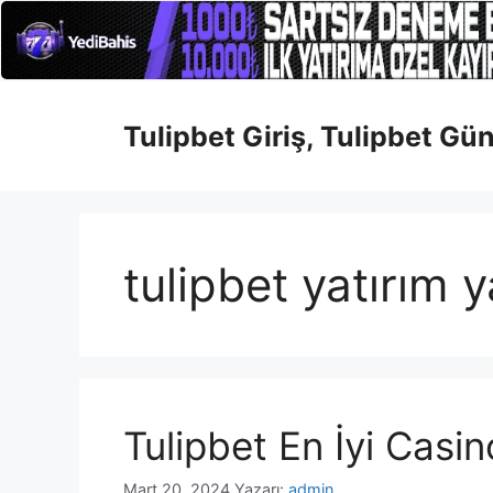
İçeriğe
atla
Tulipbet Giriş, Tulipbet Gü
tulipbet yatırım
Tulipbet En İyi Casin
Mart 20, 2024
Yazarı:
admin