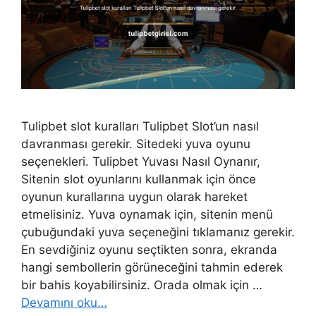
Tulipbet slot kuralları Tulipbet Slot’un nasıl
davranması gerekir. Sitedeki yuva oyunu
seçenekleri. Tulipbet Yuvası Nasıl Oynanır,
Sitenin slot oyunlarını kullanmak için önce
oyunun kurallarına uygun olarak hareket
etmelisiniz. Yuva oynamak için, sitenin menü
çubuğundaki yuva seçeneğini tıklamanız gerekir.
En sevdiğiniz oyunu seçtikten sonra, ekranda
hangi sembollerin görüneceğini tahmin ederek
bir bahis koyabilirsiniz. Orada olmak için …
Devamını oku…