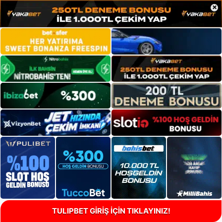
×
TULIPBET GİRİŞ İÇİN TIKLAYINIZ!