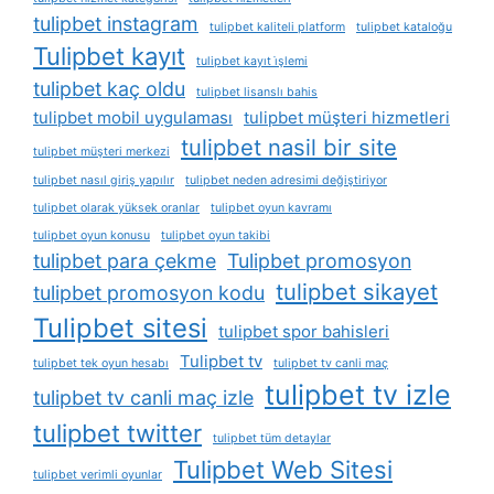
tulipbet instagram
tulipbet kaliteli platform
tulipbet kataloğu
Tulipbet kayıt
tulipbet kayıt i̇şlemi
tulipbet kaç oldu
tulipbet lisanslı bahis
tulipbet mobil uygulaması
tulipbet müşteri hizmetleri
tulipbet nasil bir site
tulipbet müşteri merkezi
tulipbet nasıl giriş yapılır
tulipbet neden adresimi değiştiriyor
tulipbet olarak yüksek oranlar
tulipbet oyun kavramı
tulipbet oyun konusu
tulipbet oyun takibi
tulipbet para çekme
Tulipbet promosyon
tulipbet sikayet
tulipbet promosyon kodu
Tulipbet sitesi
tulipbet spor bahisleri
Tulipbet tv
tulipbet tek oyun hesabı
tulipbet tv canli maç
tulipbet tv izle
tulipbet tv canli maç izle
tulipbet twitter
tulipbet tüm detaylar
Tulipbet Web Sitesi
tulipbet verimli oyunlar