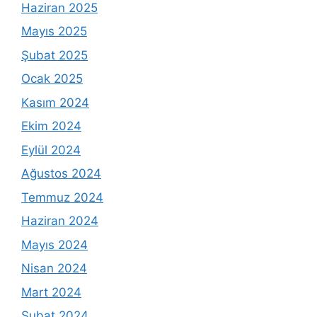
Haziran 2025
Mayıs 2025
Şubat 2025
Ocak 2025
Kasım 2024
Ekim 2024
Eylül 2024
Ağustos 2024
Temmuz 2024
Haziran 2024
Mayıs 2024
Nisan 2024
Mart 2024
Şubat 2024