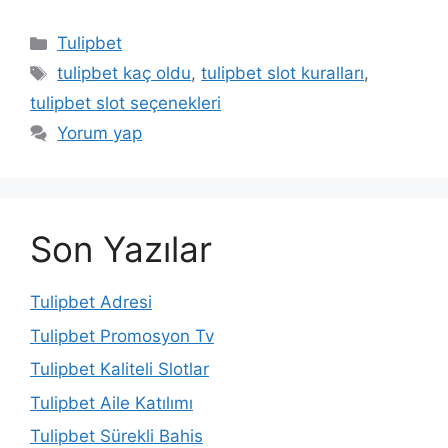
Kategoriler
Tulipbet
Etiketler
tulipbet kaç oldu
,
tulipbet slot kuralları
,
tulipbet slot seçenekleri
Yorum yap
Son Yazılar
Tulipbet Adresi
Tulipbet Promosyon Tv
Tulipbet Kaliteli Slotlar
Tulipbet Aile Katılımı
Tulipbet Sürekli Bahis