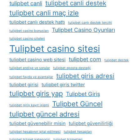
tulipbet canli destek
tulipbet canli
tulipbet canli maç izle
tulipbet canlı destek hattı
tulipbet canlı destek tercihi
Tulipbet Casino Oyunları
tulipbet casino bonusları
tulipbet casino siteleri
Tulipbet casino sitesi
tulipbet com
tulipbet casino web sitesi
tulipbet destek
tulipbet endişe ve sorular
tulipbet eposta desteği
tulipbet giris adresi
tulipbet fayda ve avantajlar
tulipbet girisi
tulipbet giris twitter
tulipbet giris yap
Tulipbet Giriş
Tulipbet Güncel
tulipbet giriş kayıt işlemi
tulipbet güncel adresi
tulipbet güvenebilir misin
tulipbet güvenilirliği
tulipbet hesabının i̇ptal edilmesi
tulipbet hesapları
tulipbet hizmet kategorisi
tulipbet hizmetleri