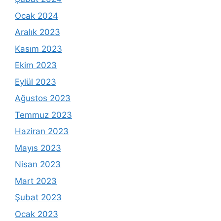
Ocak 2024
Aralık 2023
Kasım 2023
Ekim 2023
Eylül 2023
Ağustos 2023
Temmuz 2023
Haziran 2023
Mayıs 2023
Nisan 2023
Mart 2023
Şubat 2023
Ocak 2023