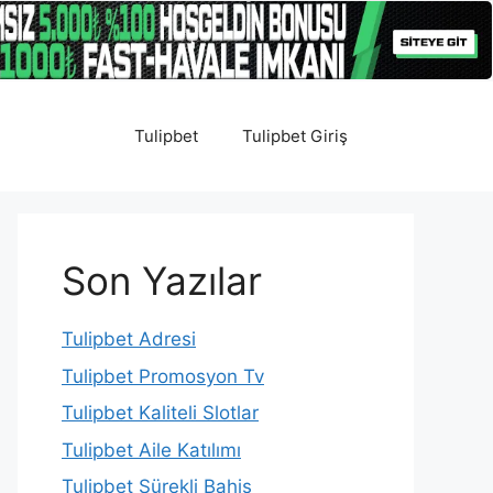
Tulipbet
Tulipbet Giriş
Son Yazılar
Tulipbet Adresi
Tulipbet Promosyon Tv
Tulipbet Kaliteli Slotlar
Tulipbet Aile Katılımı
Tulipbet Sürekli Bahis