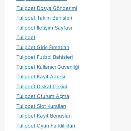
Tulipbet Dosya Gönderimi
Tulipbet Takım Bahisleri
Tulipbet İletişim Sayfası
Tulipbet
Tulipbet Giriş Fırsatları
Tulipbet Futbol Bahisleri
Tulipbet Kullanıcı Güvenliği
Tulipbet Kayıt Adresi
Tulipbet Dikkat Çekici
Tulipbet Oturum Açma
Tulipbet Slot Kuralları
Tulipbet Kayıt Bonusları
Tulipbet Oyun Farklılıkları