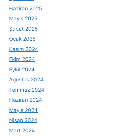
Haziran 2025
Mayıs 2025
Şubat 2025
Ocak 2025
Kasım 2024
Ekim 2024
Eylül 2024
Ağustos 2024
Temmuz 2024
Haziran 2024
Mayıs 2024
Nisan 2024
Mart 2024