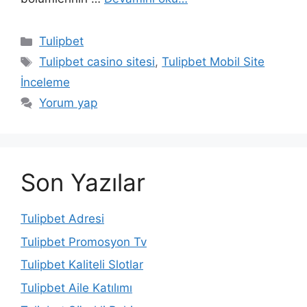
Kategoriler
Tulipbet
Etiketler
Tulipbet casino sitesi
,
Tulipbet Mobil Site
İnceleme
Yorum yap
Son Yazılar
Tulipbet Adresi
Tulipbet Promosyon Tv
Tulipbet Kaliteli Slotlar
Tulipbet Aile Katılımı