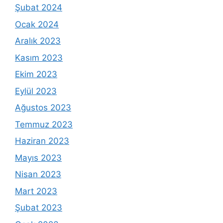
Şubat 2024
Ocak 2024
Aralık 2023
Kasım 2023
Ekim 2023
Eylül 2023
Ağustos 2023
Temmuz 2023
Haziran 2023
Mayıs 2023
Nisan 2023
Mart 2023
Şubat 2023