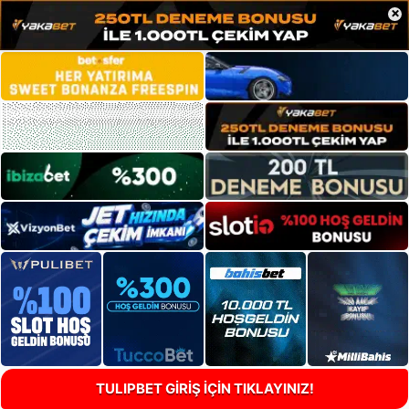
×
TULIPBET GİRİŞ İÇİN TIKLAYINIZ!