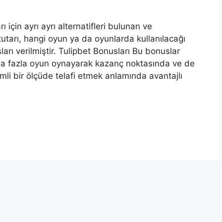
 için ayrı ayrı alternatifleri bulunan ve
 tutarı, hangi oyun ya da oyunlarda kullanılacağı
arı verilmiştir. Tulipbet Bonusları Bu bonuslar
 daha fazla oyun oynayarak kazanç noktasında ve de
li bir ölçüde telafi etmek anlamında avantajlı