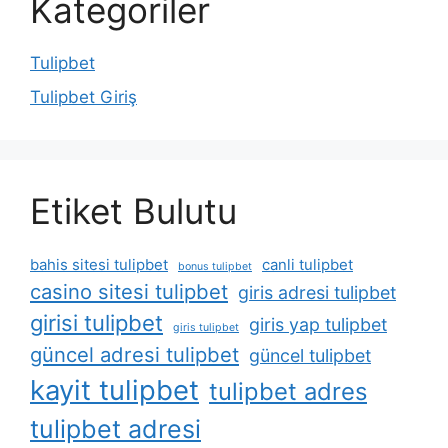
Kategoriler
Tulipbet
Tulipbet Giriş
Etiket Bulutu
bahis sitesi tulipbet
canli tulipbet
bonus tulipbet
casino sitesi tulipbet
giris adresi tulipbet
girisi tulipbet
giris yap tulipbet
giris tulipbet
güncel adresi tulipbet
güncel tulipbet
kayit tulipbet
tulipbet adres
tulipbet adresi