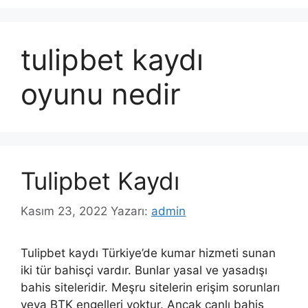
tulipbet kaydı
oyunu nedir
Tulipbet Kaydı
Kasım 23, 2022
Yazarı:
admin
Tulipbet kaydı Türkiye’de kumar hizmeti sunan
iki tür bahisçi vardır. Bunlar yasal ve yasadışı
bahis siteleridir. Meşru sitelerin erişim sorunları
veya BTK engelleri yoktur. Ancak canlı bahis