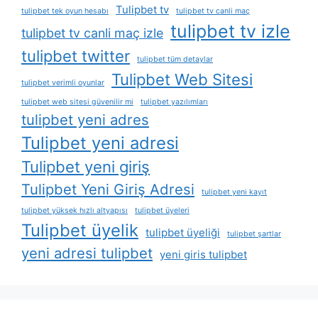
Tulipbet tv
tulipbet tek oyun hesabı
tulipbet tv canli maç
tulipbet tv izle
tulipbet tv canli maç izle
tulipbet twitter
tulipbet tüm detaylar
Tulipbet Web Sitesi
tulipbet verimli oyunlar
tulipbet web sitesi güvenilir mi
tulipbet yazılımları
tulipbet yeni adres
Tulipbet yeni adresi
Tulipbet yeni giriş
Tulipbet Yeni Giriş Adresi
tulipbet yeni kayıt
tulipbet yüksek hızlı altyapısı
tulipbet üyeleri
Tulipbet üyelik
tulipbet üyeliği
tulipbet şartlar
yeni adresi tulipbet
yeni giris tulipbet