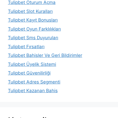
Tulipbet Oturum Açma
Tulipbet Slot Kuralları
Tulipbet Kayıt Bonusları
Tulipbet Oyun Farklılıkları
Tulipbet Sms Duyuruları
Tulipbet Fırsatları
Tulipbet Bahisler Ve Geri Bildirimler
Tulipbet Üyelik Sistemi
Tulipbet Güvenilirliği
Tulipbet Adres Segmenti
Tulipbet Kazanan Bahis