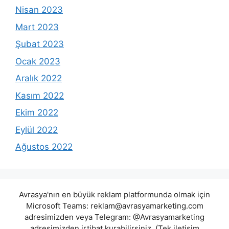
Nisan 2023
Mart 2023
Şubat 2023
Ocak 2023
Aralık 2022
Kasım 2022
Ekim 2022
Eylül 2022
Ağustos 2022
Avrasya'nın en büyük reklam platformunda olmak için
Microsoft Teams:
reklam@avrasyamarketing.com
adresimizden veya Telegram: @Avrasyamarketing
adresimizden irtibat kurabilirsiniz. (Tek iletişim