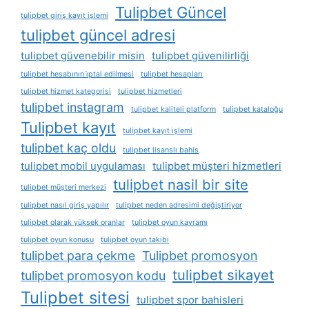
Tulipbet Güncel
tulipbet giriş kayıt işlemi
tulipbet güncel adresi
tulipbet güvenebilir misin
tulipbet güvenilirliği
tulipbet hesabının i̇ptal edilmesi
tulipbet hesapları
tulipbet hizmet kategorisi
tulipbet hizmetleri
tulipbet instagram
tulipbet kaliteli platform
tulipbet kataloğu
Tulipbet kayıt
tulipbet kayıt i̇şlemi
tulipbet kaç oldu
tulipbet lisanslı bahis
tulipbet mobil uygulaması
tulipbet müşteri hizmetleri
tulipbet nasil bir site
tulipbet müşteri merkezi
tulipbet nasıl giriş yapılır
tulipbet neden adresimi değiştiriyor
tulipbet olarak yüksek oranlar
tulipbet oyun kavramı
tulipbet oyun konusu
tulipbet oyun takibi
tulipbet para çekme
Tulipbet promosyon
tulipbet sikayet
tulipbet promosyon kodu
Tulipbet sitesi
tulipbet spor bahisleri