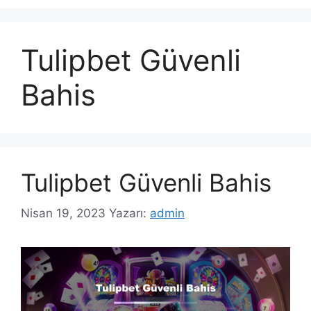
Tulipbet Güvenli
Bahis
Tulipbet Güvenli Bahis
Nisan 19, 2023
Yazarı:
admin