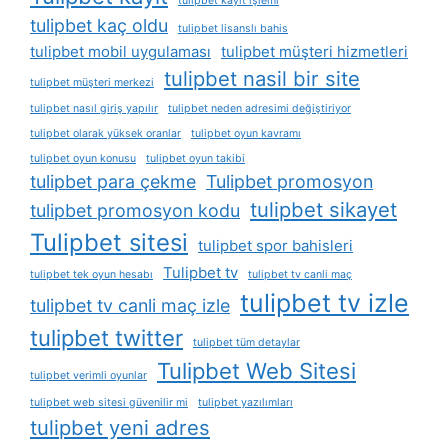
tulipbet kayıt i̇şlemi
tulipbet kaç oldu
tulipbet lisanslı bahis
tulipbet mobil uygulaması
tulipbet müşteri hizmetleri
tulipbet nasil bir site
tulipbet müşteri merkezi
tulipbet nasıl giriş yapılır
tulipbet neden adresimi değiştiriyor
tulipbet olarak yüksek oranlar
tulipbet oyun kavramı
tulipbet oyun konusu
tulipbet oyun takibi
tulipbet para çekme
Tulipbet promosyon
tulipbet sikayet
tulipbet promosyon kodu
Tulipbet sitesi
tulipbet spor bahisleri
Tulipbet tv
tulipbet tek oyun hesabı
tulipbet tv canli maç
tulipbet tv izle
tulipbet tv canli maç izle
tulipbet twitter
tulipbet tüm detaylar
Tulipbet Web Sitesi
tulipbet verimli oyunlar
tulipbet web sitesi güvenilir mi
tulipbet yazılımları
tulipbet yeni adres