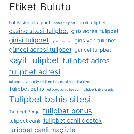
Etiket Bulutu
bahis sitesi tulipbet
canli tulipbet
bonus tulipbet
casino sitesi tulipbet
giris adresi tulipbet
girisi tulipbet
giris yap tulipbet
giris tulipbet
güncel adresi tulipbet
güncel tulipbet
kayit tulipbet
tulipbet adres
tulipbet adresi
tulipbet altyapı güvenliği neden adresimi değiştiriyor
Tulipbet Bahis
tulipbet bahis hesabı
tulipbet bahis oranları
Tulipbet bahis sitesi
tulipbet bonus
Tulipbet Bingo
tulipbet canli destek
tulipbet canli
tulipbet canli maç izle