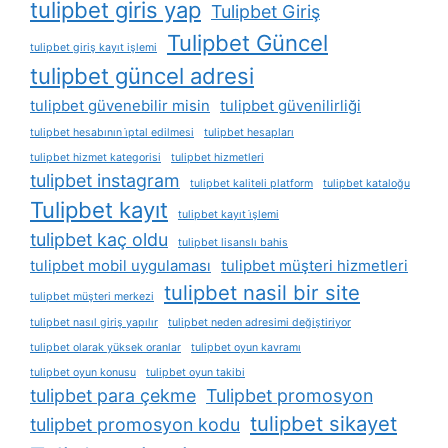
tulipbet giris yap
Tulipbet Giriş
Tulipbet Güncel
tulipbet giriş kayıt işlemi
tulipbet güncel adresi
tulipbet güvenebilir misin
tulipbet güvenilirliği
tulipbet hesabının i̇ptal edilmesi
tulipbet hesapları
tulipbet hizmet kategorisi
tulipbet hizmetleri
tulipbet instagram
tulipbet kaliteli platform
tulipbet kataloğu
Tulipbet kayıt
tulipbet kayıt i̇şlemi
tulipbet kaç oldu
tulipbet lisanslı bahis
tulipbet mobil uygulaması
tulipbet müşteri hizmetleri
tulipbet nasil bir site
tulipbet müşteri merkezi
tulipbet nasıl giriş yapılır
tulipbet neden adresimi değiştiriyor
tulipbet olarak yüksek oranlar
tulipbet oyun kavramı
tulipbet oyun konusu
tulipbet oyun takibi
tulipbet para çekme
Tulipbet promosyon
tulipbet sikayet
tulipbet promosyon kodu