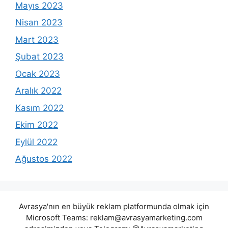
Mayıs 2023
Nisan 2023
Mart 2023
Şubat 2023
Ocak 2023
Aralık 2022
Kasım 2022
Ekim 2022
Eylül 2022
Ağustos 2022
Avrasya'nın en büyük reklam platformunda olmak için
Microsoft Teams:
reklam@avrasyamarketing.com