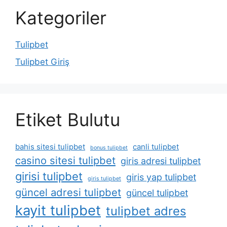
Kategoriler
Tulipbet
Tulipbet Giriş
Etiket Bulutu
bahis sitesi tulipbet
canli tulipbet
bonus tulipbet
casino sitesi tulipbet
giris adresi tulipbet
girisi tulipbet
giris yap tulipbet
giris tulipbet
güncel adresi tulipbet
güncel tulipbet
kayit tulipbet
tulipbet adres