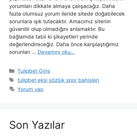
yorumları dikkate almaya çalışacağız. Daha
fazla olumsuz yorum ileride sitede doğabilecek
sorunlara ışık tutacaktır. Amacımız sitenin
güvenilir olup olmadığını anlamaktır. Bu
bağlamda tabii ki şikayetleri yerinde
değerlendireceğiz. Daha önce karşılaştığımız
sorunları …
Devamını oku…
Kategoriler
Tulipbet Giriş
Etiketler
tulipbet ekşi sözlük spor bahisleri
Yorum yap
Son Yazılar