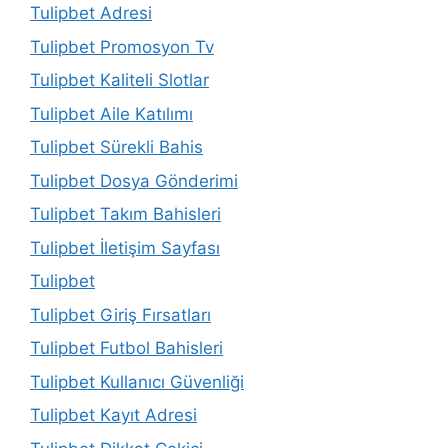
Tulipbet Adresi
Tulipbet Promosyon Tv
Tulipbet Kaliteli Slotlar
Tulipbet Aile Katılımı
Tulipbet Sürekli Bahis
Tulipbet Dosya Gönderimi
Tulipbet Takım Bahisleri
Tulipbet İletişim Sayfası
Tulipbet
Tulipbet Giriş Fırsatları
Tulipbet Futbol Bahisleri
Tulipbet Kullanıcı Güvenliği
Tulipbet Kayıt Adresi