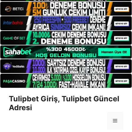
İçeriğe
Tulipbet Giriş, Tulipbet Güncel
atla
Adresi
Menü