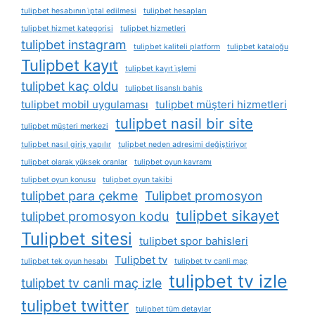
tulipbet hesabının i̇ptal edilmesi
tulipbet hesapları
tulipbet hizmet kategorisi
tulipbet hizmetleri
tulipbet instagram
tulipbet kaliteli platform
tulipbet kataloğu
Tulipbet kayıt
tulipbet kayıt i̇şlemi
tulipbet kaç oldu
tulipbet lisanslı bahis
tulipbet mobil uygulaması
tulipbet müşteri hizmetleri
tulipbet nasil bir site
tulipbet müşteri merkezi
tulipbet nasıl giriş yapılır
tulipbet neden adresimi değiştiriyor
tulipbet olarak yüksek oranlar
tulipbet oyun kavramı
tulipbet oyun konusu
tulipbet oyun takibi
tulipbet para çekme
Tulipbet promosyon
tulipbet sikayet
tulipbet promosyon kodu
Tulipbet sitesi
tulipbet spor bahisleri
Tulipbet tv
tulipbet tek oyun hesabı
tulipbet tv canli maç
tulipbet tv izle
tulipbet tv canli maç izle
tulipbet twitter
tulipbet tüm detaylar