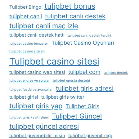
tulipbet bonus
Tulipbet Bingo
tulipbet canli destek
tulipbet canli
tulipbet canli maç izle
tulipbet canlı destek hattı
tulipbet canlı destek tercihi
Tulipbet Casino Oyunları
tulipbet casino bonusları
tulipbet casino siteleri
Tulipbet casino sitesi
tulipbet com
tulipbet casino web sitesi
tulipbet destek
tulipbet endişe ve sorular
tulipbet eposta desteği
tulipbet giris adresi
tulipbet fayda ve avantajlar
tulipbet girisi
tulipbet giris twitter
tulipbet giris yap
Tulipbet Giriş
Tulipbet Güncel
tulipbet giriş kayıt işlemi
tulipbet güncel adresi
tulipbet güvenebilir misin
tulipbet güvenilirliği