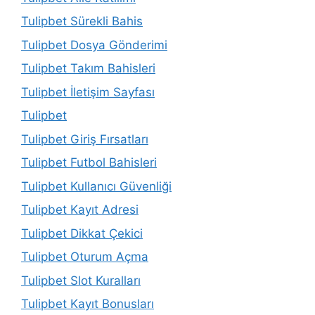
Tulipbet Sürekli Bahis
Tulipbet Dosya Gönderimi
Tulipbet Takım Bahisleri
Tulipbet İletişim Sayfası
Tulipbet
Tulipbet Giriş Fırsatları
Tulipbet Futbol Bahisleri
Tulipbet Kullanıcı Güvenliği
Tulipbet Kayıt Adresi
Tulipbet Dikkat Çekici
Tulipbet Oturum Açma
Tulipbet Slot Kuralları
Tulipbet Kayıt Bonusları