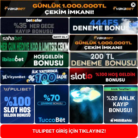
×
TULIPBET GİRİŞ İÇİN TIKLAYINIZ!