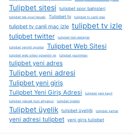
Tulipbet sitesi
tulipbet spor bahisleri
Tulipbet tv
tulipbet tek oyun hesabı
tulipbet tv canli maç
tulipbet tv izle
tulipbet tv canli maç izle
tulipbet twitter
tulipbet tüm detaylar
Tulipbet Web Sitesi
tulipbet verimli oyunlar
tulipbet web sitesi güvenilir mi
tulipbet yazılımları
tulipbet yeni adres
Tulipbet yeni adresi
Tulipbet yeni giriş
Tulipbet Yeni Giriş Adresi
tulipbet yeni kayıt
tulipbet yüksek hızlı altyapısı
tulipbet üyeleri
Tulipbet üyelik
tulipbet üyeliği
tulipbet şartlar
yeni adresi tulipbet
yeni giris tulipbet