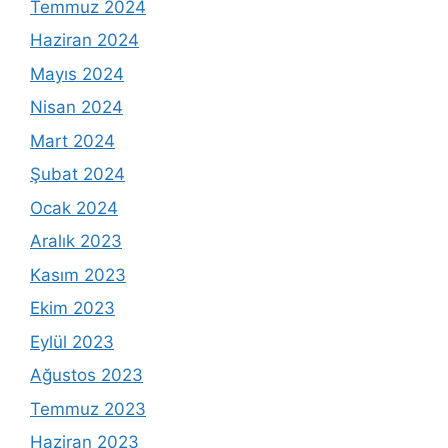
Temmuz 2024
Haziran 2024
Mayıs 2024
Nisan 2024
Mart 2024
Şubat 2024
Ocak 2024
Aralık 2023
Kasım 2023
Ekim 2023
Eylül 2023
Ağustos 2023
Temmuz 2023
Haziran 2023