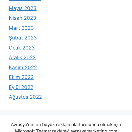
Mayıs 2023
Nisan 2023
Mart 2023
Şubat 2023
Ocak 2023
Aralık 2022
Kasım 2022
Ekim 2022
Eylül 2022
Ağustos 2022
Avrasya'nın en büyük reklam platformunda olmak için
Microsoft Teams:
reklam@avrasyamarketing.com